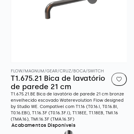
Abrir
conteúdo
FLOW/MAGNUM/GEAR/CRUZ/BOCA/SWITCH
multimédia
T1.675.21 Bica de lavatório
1
em
de parede 21 cm
modal
T1.675.21.BE Bica de lavatório de parede 21 cm bronze
envelhecido escovado Waterevolution Flow designed
by Studio WE. Compatível com T1.16 (T0.16.I, T0.16.BI,
T0.16.EBI), T1.16.3F (T0.16.3F.I), T1.18EE, T1.18EB, TMI.16
(TMA.16), TMI.16.3F (TMA.16.3F)
Acabamentos Disponíveis