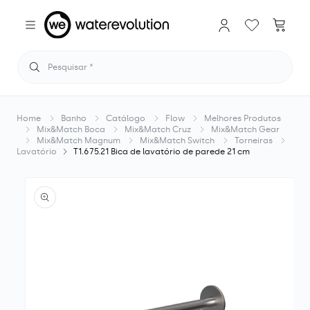
Saltar
para o
Iniciar
Carrinho
conteúdo
sessão
Pesquisar
Home
Banho
Catálogo
Flow
Melhores Produtos
Mix&Match Boca
Mix&Match Cruz
Mix&Match Gear
Mix&Match Magnum
Mix&Match Switch
Torneiras
Lavatório
T1.675.21 Bica de lavatório de parede 21 cm
Saltar para
a
informação
do produto