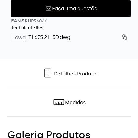
Faça uma questão
EAN
SKU
SKU:
P36066
Technical Files
T1.675.21_3D.dwg
.dwg
Detalhes Produto
Medidas
Galeria Produtos